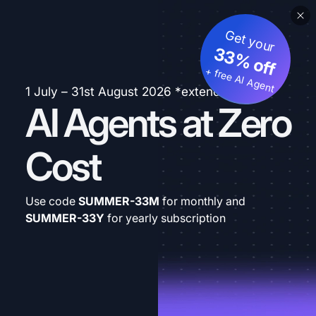
Get your
33% off
+ free AI Agent
1 July – 31st August 2026 *extended
AI Agents at Zero
Cost
Use code
SUMMER-33M
for monthly and
SUMMER-33Y
for yearly subscription