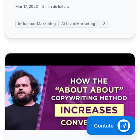
Aprenda a acomp...
Mar 17, 2023
2 min de leitura
InfluencerMarketing
AffiliateMarketing
+3
Como o Método de Copywriting “About About” Aumenta 
Contato