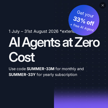
Get your
33% off
+ free AI Agent
1 July – 31st August 2026 *extended
AI Agents at Zero
Cost
Use code
SUMMER-33M
for monthly and
SUMMER-33Y
for yearly subscription