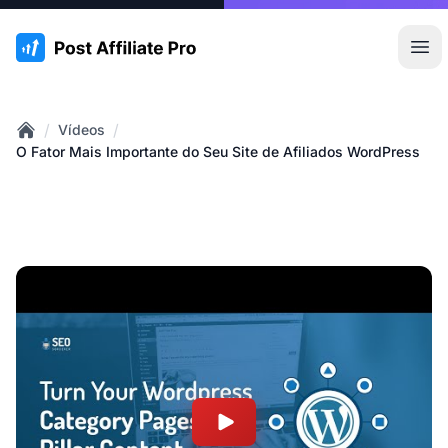
:site.title
Abr
/
/
Vídeos
Home
O Fator Mais Importante do Seu Site de Afiliados WordPress