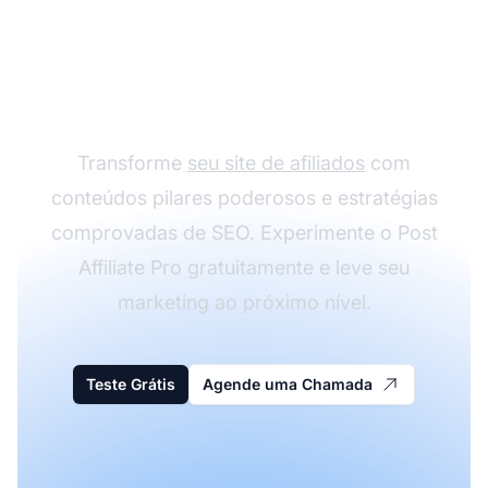
Comece a Construir
Seu Sucesso como
Afiliado
Transforme
seu site de afiliados
com
conteúdos pilares poderosos e estratégias
comprovadas de SEO. Experimente o Post
Affiliate Pro gratuitamente e leve seu
marketing ao próximo nível.
Teste Grátis
Agende uma Chamada