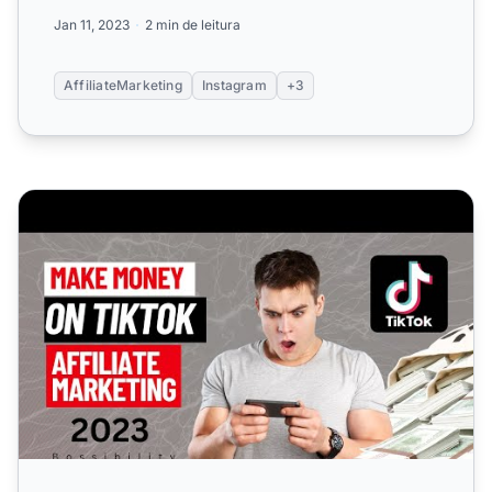
ganhar comissão...
Jan 11, 2023
2 min de leitura
AffiliateMarketing
Instagram
+3
Marketing de Afiliados no TikTok para Iniciantes