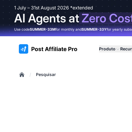
1 July – 31st August 2026 *extended
AI Agents at
Zero Cos
Use code
SUMMER-33M
for monthly and
SUMMER-33Y
for yearly subs
:site.title
Produto
Recu
/
Pesquisar
Home