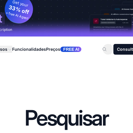
Get your
33% off
+ free AI Agent
t
cription
rsos
Funcionalidades
Preços
Consult
FREE AI
Pesquisar