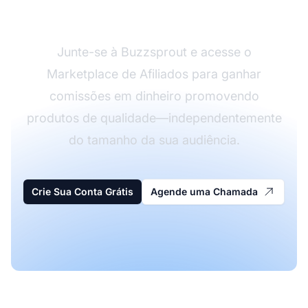
Seu Podcast Hoje
Junte-se à Buzzsprout e acesse o
Marketplace de Afiliados para ganhar
comissões em dinheiro promovendo
produtos de qualidade—independentemente
do tamanho da sua audiência.
Crie Sua Conta Grátis
Agende uma Chamada