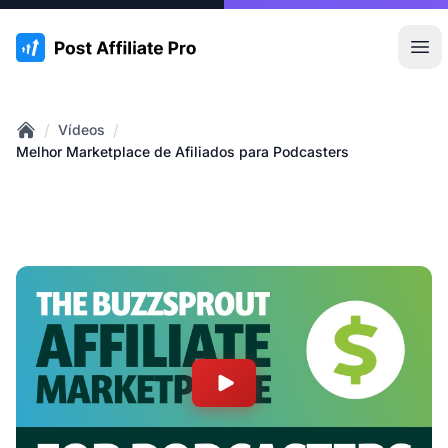
:site.title
Abr
/
/
Vídeos
Home
Melhor Marketplace de Afiliados para Podcasters