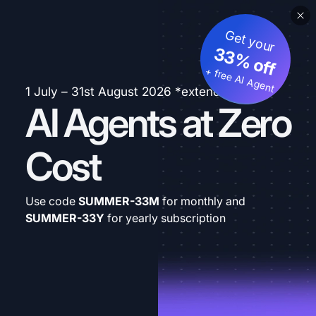
Get your
33% off
+ free AI Agent
1 July – 31st August 2026 *extended
AI Agents at Zero
Cost
Use code
SUMMER-33M
for monthly and
SUMMER-33Y
for yearly subscription