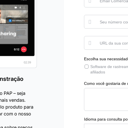
onstração
o PAP – seja
mais vendas.
lo produto para
ar com o nosso
a sobre preços,