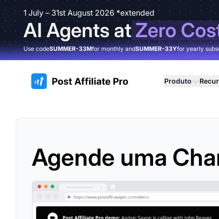
1 July – 31st August 2026 *extended
AI Agents at
Zero Cos
Use code
SUMMER-33M
for monthly and
SUMMER-33Y
for yearly subs
:site.title
Produto
Recu
Agende uma Ch