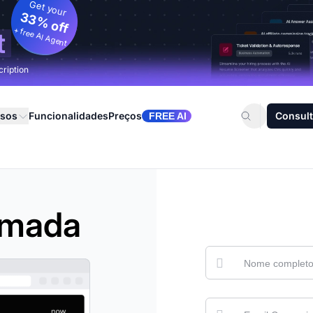
Get your
33% off
+ free AI Agent
t
cription
rsos
Funcionalidades
Preços
Consult
FREE AI
amada