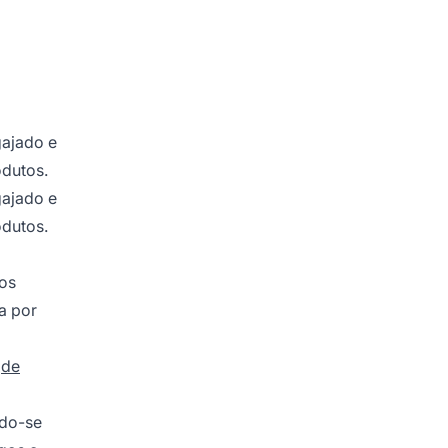
gajado e
odutos.
gajado e
odutos.
 os
a por
s
de
ndo-se