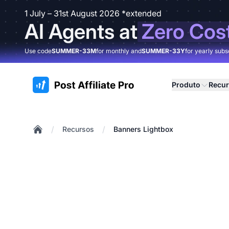
1 July – 31st August 2026 *extended
AI Agents at
Zero Cos
Use code
SUMMER-33M
for monthly and
SUMMER-33Y
for yearly subs
:site.title
Produto
Recu
/
/
Recursos
Banners Lightbox
Home