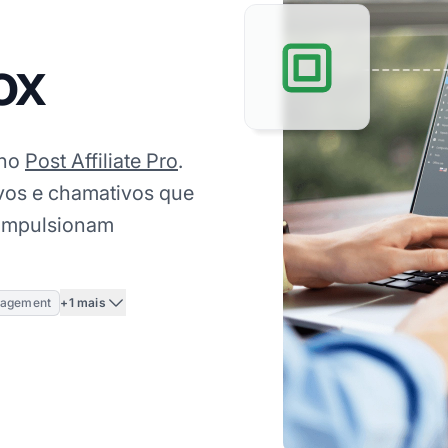
ox
 no
Post Affiliate Pro
.
ivos e chamativos que
impulsionam
+1 mais
gagement