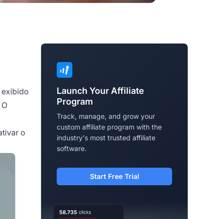
Launch Your Affiliate
 exibido
Program
 O
Track, manage, and grow your
custom affiliate program with the
tivar o
industry's most trusted affiliate
software.
Start Free Trial