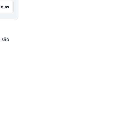
 dias
s são