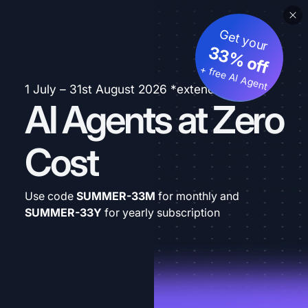
Get your
33% off
+ free AI Agent
1 July – 31st August 2026 *extended
AI Agents at Zero
Cost
Use code
SUMMER-33M
for monthly and
SUMMER-33Y
for yearly subscription