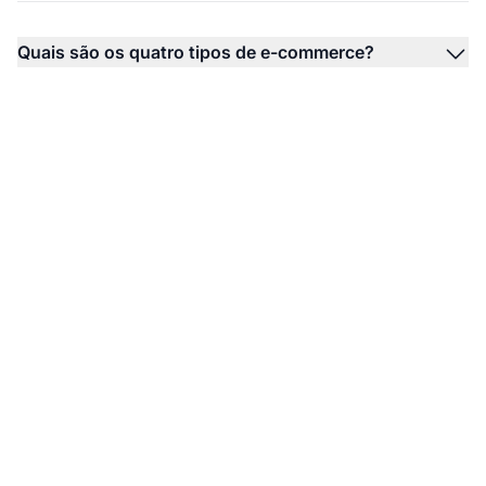
Quais são os quatro tipos de e-commerce?
Cresça Seu Negócio
Online com Marketing
de Afiliados