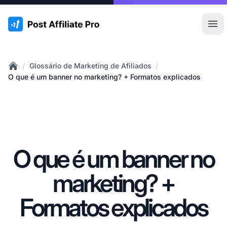
:site.title
Abr
/
/
Glossário de Marketing de Afiliados
Home
O que é um banner no marketing? + Formatos explicados
O que é um banner no
marketing? +
Formatos explicados