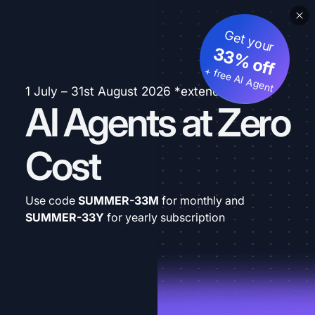
Get your
33% off
+ free AI Agent
1 July – 31st August 2026 *extended
AI Agents at Zero
Cost
Use code
SUMMER-33M
for monthly and
SUMMER-33Y
for yearly subscription