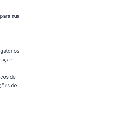
 para sua
igatórios
ração.
icos de
ações de