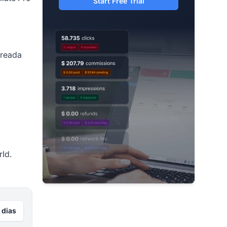
Start Free Trial
treada
rId.
 dias