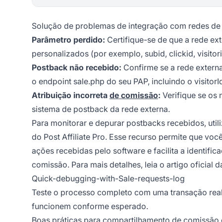
Solução de problemas de integração com redes de t
Parâmetro perdido:
Certifique-se de que a rede e
personalizados (por exemplo, subid, clickid, visito
Postback não recebido:
Confirme se a rede externa
o endpoint sale.php do seu PAP, incluindo o visitorI
Atribuição incorreta
de comissão
:
Verifique se os
sistema de postback da rede externa.
Para monitorar e depurar postbacks recebidos, util
do Post Affiliate Pro. Esse recurso permite que vo
ações recebidas pelo software e facilita a identifi
comissão. Para mais detalhes, leia o artigo oficial
Quick-debugging-with-Sale-requests-log
Teste o processo completo com uma transação real 
funcionem conforme esperado.
Boas práticas para compartilhamento de comissão c