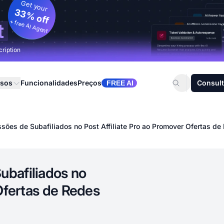
Get your
33% off
+ free AI Agent
t
cription
rsos
Funcionalidades
Preços
Consult
FREE AI
ões de Subafiliados no Post Affiliate Pro ao Promover Ofertas de
ubafiliados no
 Ofertas de Redes