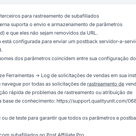
erceiros para rastreamento de subafiliados
xterna suporta o envio e armazenamento de parâmetros
rid) e que eles não sejam removidos da URL.
 está configurada para enviar um postback servidor-a-servi
d.
 nomes dos parâmetros coincidem entre sua configuração do
ize Ferramentas → Log de solicitações de vendas em sua ins
cê navegue por todas as solicitações de
rastreamento de
vend
cação rápida de problemas de rastreamento ou atribuição de
 da base de conhecimento:
https://support.qualityunit.com/0
ou de teste para garantir que todos os parâmetros e postb
om subafiliados no Post Affiliate Pro