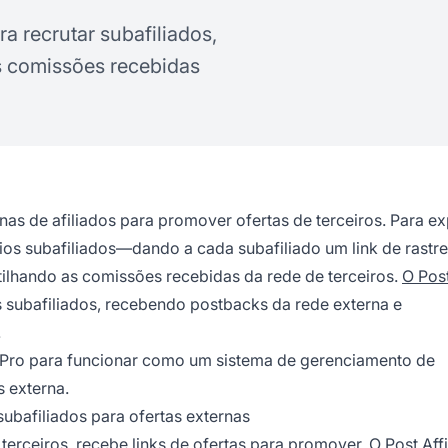
a recrutar subafiliados,
as comissões recebidas
nas de afiliados para promover ofertas de terceiros. Para e
rios subafiliados—dando a cada subafiliado um link de rast
lhando as comissões recebidas da rede de terceiros.
O Post
s subafiliados, recebendo postbacks da rede externa e
.
te Pro para funcionar como um sistema de gerenciamento de
 externa.
 subafiliados para ofertas externas
rceiros, recebe links de ofertas para promover. O Post Affi