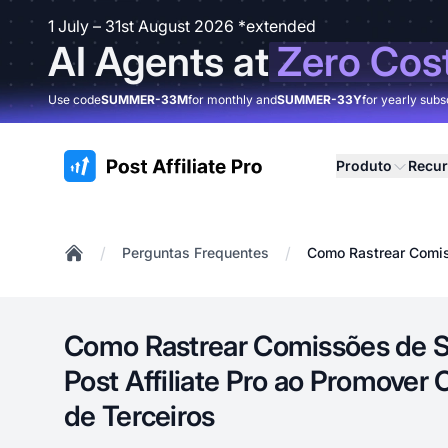
1 July – 31st August 2026 *extended
AI Agents at
Zero Cos
Use code
SUMMER-33M
for monthly and
SUMMER-33Y
for yearly subs
:site.title
Produto
Recu
/
/
Perguntas Frequentes
Como Rastrear Comiss
Home
Como Rastrear Comissões de S
Post Affiliate Pro ao Promover
de Terceiros