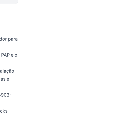
dor para
 PAP e o
talação
as e
68903-
acks