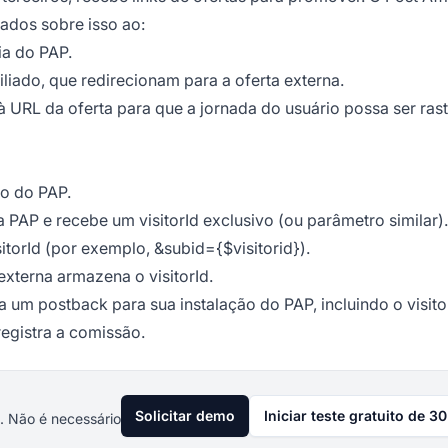
iados sobre isso ao:
ia do PAP.
liado, que redirecionam para a oferta externa.
 à URL da oferta para que a jornada do usuário possa ser ras
to do PAP.
a PAP e recebe um visitorId exclusivo (ou parâmetro similar).
itorId (por exemplo, &subid={$visitorid}).
externa armazena o visitorId.
um postback para sua instalação do PAP, incluindo o visito
registra a comissão.
Solicitar demo
Iniciar teste gratuito de 30
. Não é necessário