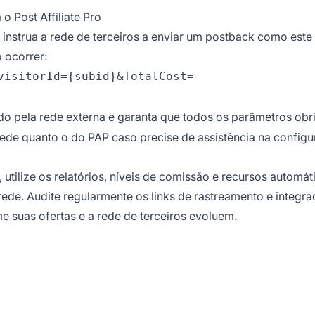
o Post Affiliate Pro
instrua a rede de terceiros a enviar um postback como este
 ocorrer:
visitorId={subid}&TotalCost=
o pela rede externa e garanta que todos os parâmetros obr
 rede quanto o do PAP caso precise de assistência na configu
utilize os relatórios, níveis de comissão e recursos automát
rede. Audite regularmente os links de rastreamento e integr
e suas ofertas e a rede de terceiros evoluem.