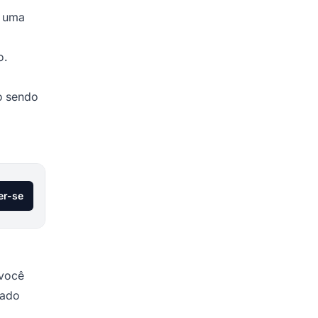
a uma
o.
o sendo
er-se
 você
iado