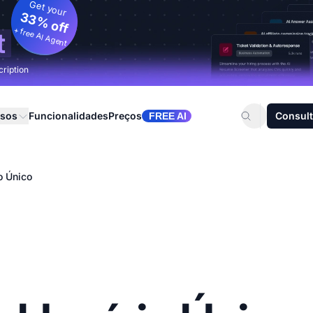
Get your
33% off
+ free AI Agent
t
cription
rsos
Funcionalidades
Preços
Consult
FREE AI
o Único