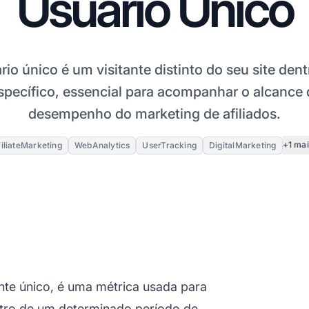
Usuário Único
io único é um visitante distinto do seu site den
specífico, essencial para acompanhar o alcance d
desempenho do marketing de afiliados.
+1 ma
iliateMarketing
WebAnalytics
UserTracking
DigitalMarketing
te único, é uma métrica usada para
dentro de um determinado período de