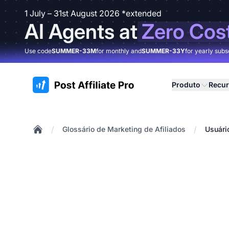
1 July – 31st August 2026 *extended
AI Agents at
Zero Cos
Use code
SUMMER-33M
for monthly and
SUMMER-33Y
for yearly subs
:site.title
Produto
Recu
/
/
Glossário de Marketing de Afiliados
Usuári
Home