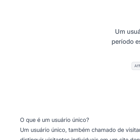
Um usuár
período e
Aff
O que é um usuário único?
Um usuário único, também chamado de visitan
distinguir visitantes individuais em um site 