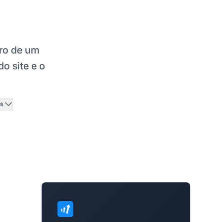
tro de um
o site e o
is