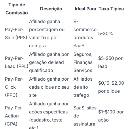
Tipo de
Descrição
Ideal Para
Taxa Típica
Comissão
Afiliado ganha
E-
Pay-Per-
porcentagem ou
commerce,
5-30%
Sale (PPS)
valor fixo por
produtos
compra
SaaS
Afiliado ganha por
Seguros,
Pay-Per-
$5-$50 por
geração de lead
Finanças,
Lead (PPL)
lead
qualificado
Serviços
Pay-Per-
Afiliado ganha por
Afiliados
$0,10-$2,00
Click
cada clique no seu
de alto
por clique
(PPC)
site
tráfego
Afiliado ganha por
Pay-Per-
SaaS, sites
ações específicas
$1-$100 por
Action
de
(cadastro, teste,
ação
(CPA)
assinatura
etc.)