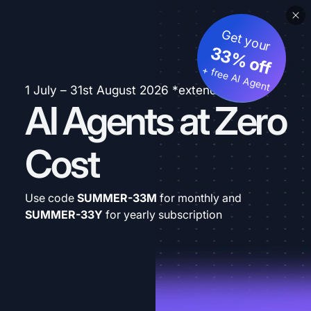
Get your
33% off
+ free AI Agent
1 July – 31st August 2026 *extended
AI Agents at Zero
Cost
Use code
SUMMER-33M
for monthly and
SUMMER-33Y
for yearly subscription