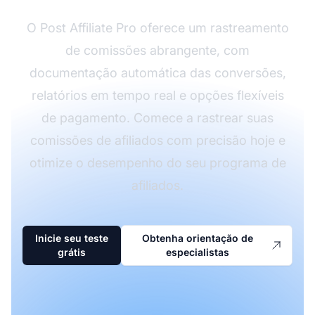
O Post Affiliate Pro oferece um rastreamento
de comissões abrangente, com
documentação automática das conversões,
relatórios em tempo real e opções flexíveis
de pagamento. Comece a rastrear suas
comissões de afiliados com precisão hoje e
otimize o desempenho do seu programa de
afiliados.
Inicie seu teste
Obtenha orientação de
grátis
especialistas