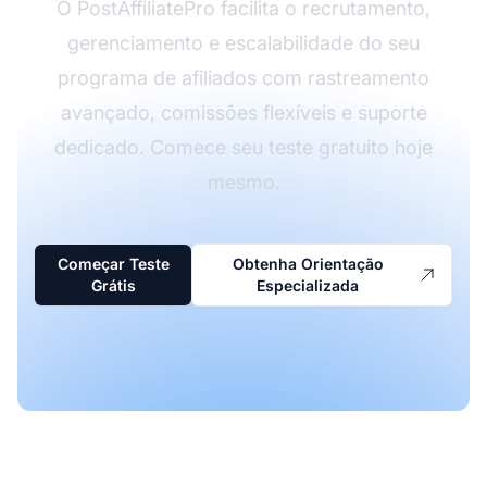
O PostAffiliatePro facilita o recrutamento,
gerenciamento e escalabilidade do seu
programa de afiliados com rastreamento
avançado, comissões flexíveis e suporte
dedicado. Comece seu teste gratuito hoje
mesmo.
Começar Teste
Obtenha Orientação
Grátis
Especializada