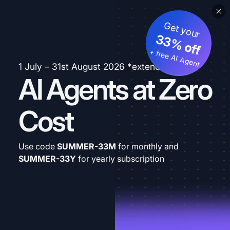
Get your
33% off
+ free AI Agent
1 July – 31st August 2026 *extended
AI Agents at Zero
Cost
Use code
SUMMER-33M
for monthly and
SUMMER-33Y
for yearly subscription