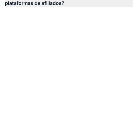
plataformas de afiliados?
Pronto para Construir
Seu Programa de
Afiliados?