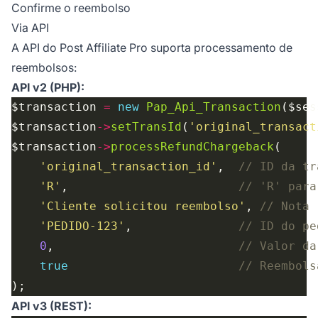
Confirme o reembolso
Via API
A API do Post Affiliate Pro suporta processamento de
reembolsos:
API v2 (PHP):
$transaction 
=
new
Pap_Api_Transaction
$transaction
->
setTransId
(
'original_transact
$transaction
->
processRefundChargeback
'original_transaction_id'
,  
'R'
,                        
'Cliente solicitou reembolso'
, 
'PEDIDO-123'
,               
0
,                          
true
API v3 (REST):