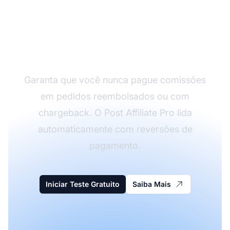
Proteja Seus
Pagamentos de
Comissão
Garanta que você nunca pague comissões
em pedidos reembolsados ou com
chargeback. O Post Affiliate Pro lida
automaticamente com reversões de
pagamento.
Iniciar Teste Gratuito
Saiba Mais