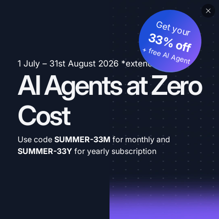
Get your
33% off
+ free AI Agent
1 July – 31st August 2026 *extended
AI Agents at Zero
Cost
Use code
SUMMER-33M
for monthly and
SUMMER-33Y
for yearly subscription