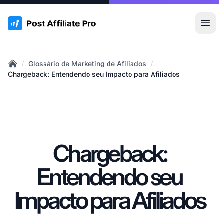
:site.title
Abr
/
/
Glossário de Marketing de Afiliados
Home
Chargeback: Entendendo seu Impacto para Afiliados
Chargeback:
Entendendo seu
Impacto para Afiliados