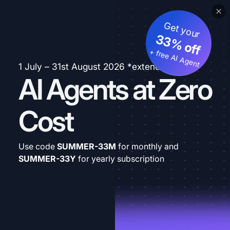
Get your
33% off
+ free AI Agent
1 July – 31st August 2026 *extended
AI Agents at Zero
Cost
Use code
SUMMER-33M
for monthly and
SUMMER-33Y
for yearly subscription