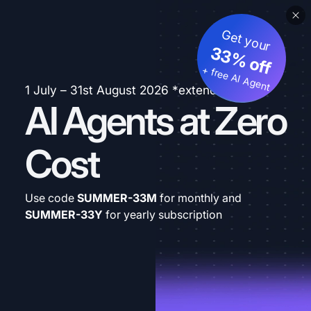
Get your
33% off
+ free AI Agent
1 July – 31st August 2026 *extended
AI Agents at Zero
Cost
Use code
SUMMER-33M
for monthly and
SUMMER-33Y
for yearly subscription