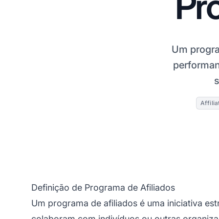
Pro
Um progr
performan
s
Affili
Definição de Programa de Afiliados
Um programa de
afiliados
é uma iniciativa es
colaboram com indivíduos ou outras organiza