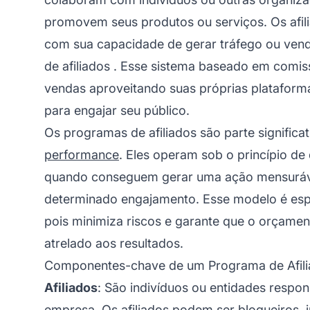
promovem seus produtos ou serviços. Os afi
com sua capacidade de gerar tráfego ou ven
de afiliados
. Esse sistema baseado em comissã
vendas aproveitando suas próprias plataforma
para engajar seu público.
Os programas de afiliados são parte significa
performance
. Eles operam sob o princípio de
quando conseguem gerar uma ação mensuráv
determinado engajamento. Esse modelo é esp
pois minimiza riscos e garante que o orçamen
atrelado aos resultados.
Componentes-chave de um Programa de Afil
Afiliados
: São indivíduos ou entidades respo
empresa. Os afiliados podem ser blogueiros,