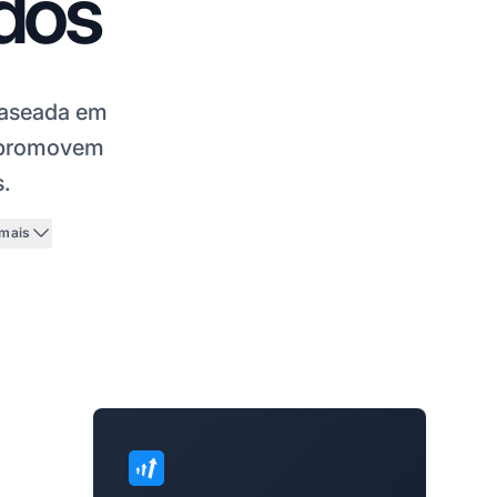
ados
baseada em
e promovem
s.
 mais