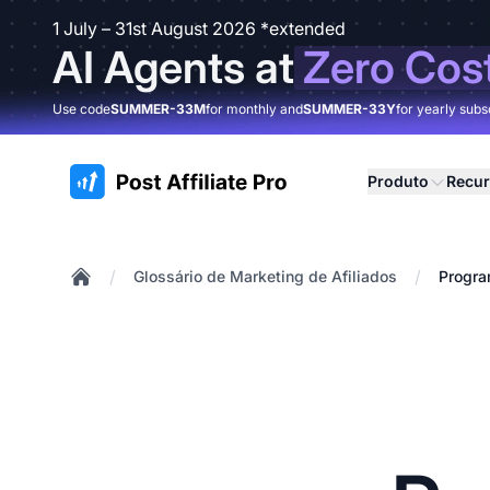
1 July – 31st August 2026 *extended
AI Agents at
Zero Cos
Use code
SUMMER-33M
for monthly and
SUMMER-33Y
for yearly subs
:site.title
Produto
Recu
/
/
Glossário de Marketing de Afiliados
Progra
Home