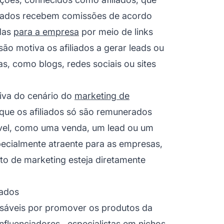
liados recebem comissões de acordo
das
para a empresa
por meio de
links
o motiva os afiliados a gerar leads ou
s, como blogs, redes sociais ou sites
tiva do cenário do
marketing de
 que os afiliados só são remunerados
el, como uma venda, um lead ou um
ecialmente atraente para as empresas,
to de marketing esteja diretamente
iados
nsáveis por promover os produtos da
influenciadores
, especialistas em nichos