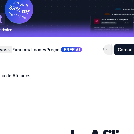
Get your
33% off
+ free AI Agent
t
cription
rsos
Funcionalidades
Preços
Consult
FREE AI
ma de Afiliados