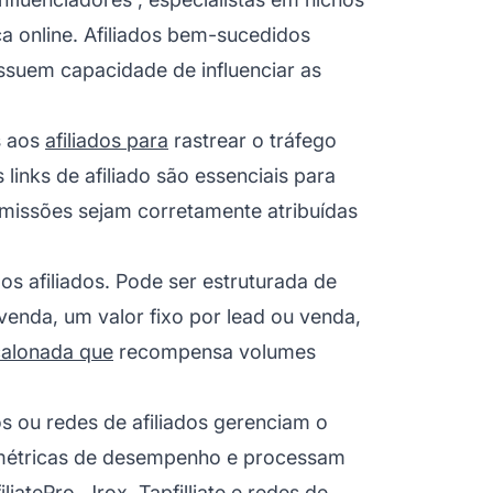
 online. Afiliados bem-sucedidos
suem capacidade de influenciar as
s aos
afiliados para
rastrear o tráfego
s
links de afiliado
são essenciais para
missões sejam corretamente atribuídas
os afiliados. Pode ser estruturada de
nda, um valor fixo por lead ou venda,
alonada que
recompensa volumes
dos ou redes de afiliados gerenciam o
métricas de desempenho e processam
atePro, Jrox, Tapfilliate e redes de