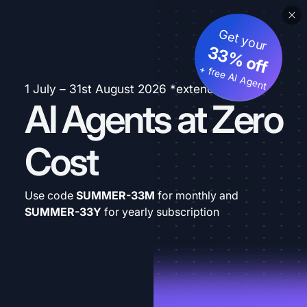
Get your
33% off
+ free AI Agent
1 July – 31st August 2026 *extended
AI Agents at Zero
Cost
Use code
SUMMER-33M
for monthly and
SUMMER-33Y
for yearly subscription