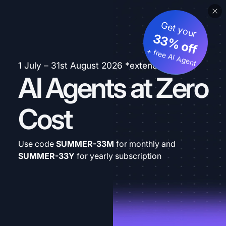
Get your
33% off
+ free AI Agent
1 July – 31st August 2026 *extended
AI Agents at Zero
Cost
Use code
SUMMER-33M
for monthly and
SUMMER-33Y
for yearly subscription