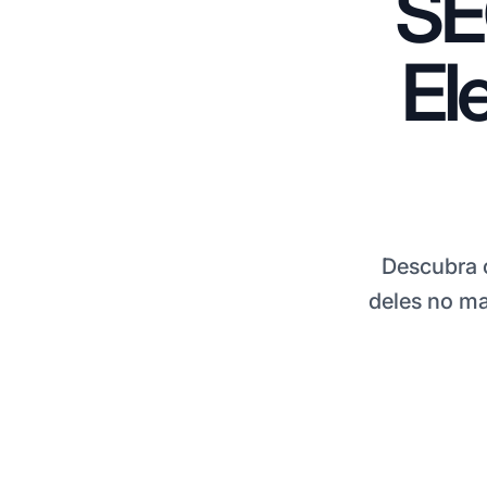
SE
El
Descubra 
deles no ma