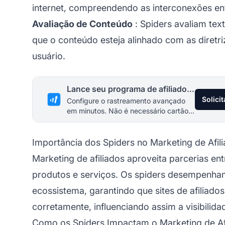
internet, compreendendo as interconexões entr
Avaliação de Conteúdo
: Spiders avaliam tex
que o conteúdo esteja alinhado com as diretr
usuário.
Lance seu programa de afiliados hoje
Solici
Configure o rastreamento avançado
em minutos. Não é necessário cartão
de crédito.
Importância dos Spiders no Marketing de Afil
Marketing de afiliados
aproveita parcerias ent
produtos e serviços. Os spiders desempenha
ecossistema, garantindo que
sites de afiliados
corretamente, influenciando assim a visibilida
Como os Spiders Impactam o Marketing de Af