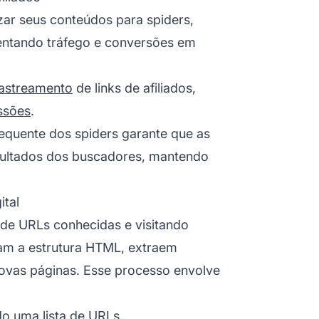
ar seus conteúdos para spiders,
entando tráfego e conversões em
astreamento
de links de afiliados,
ssões
.
equente dos spiders garante que as
esultados dos buscadores, mantendo
ital
e URLs conhecidas e visitando
isam a estrutura HTML, extraem
novas páginas. Esse processo envolve
ndo uma lista de URLs.