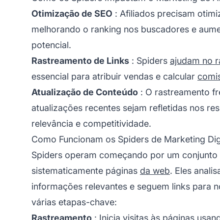
Otimização de SEO
:
Afiliados
precisam otimiz
melhorando o ranking nos buscadores e aum
potencial.
Rastreamento de Links
: Spiders
ajudam no r
essencial para atribuir vendas e calcular
comi
Atualização de Conteúdo
: O rastreamento fr
atualizações recentes sejam refletidas nos r
relevância e competitividade.
Como Funcionam os Spiders de Marketing Dig
Spiders operam começando por um conjunto d
sistematicamente páginas
da web
. Eles anal
informações relevantes e seguem links para 
várias etapas-chave:
Rastreamento
: Inicia visitas às páginas usa