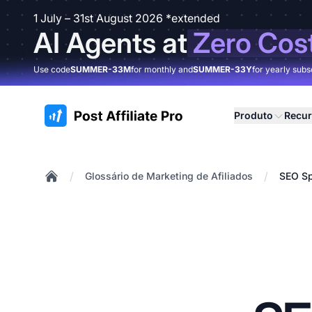
1 July – 31st August 2026 *extended
AI Agents at
Zero Cos
Use code
SUMMER-33M
for monthly and
SUMMER-33Y
for yearly subs
:site.title
Produto
Recu
/
/
Glossário de Marketing de Afiliados
SEO Sp
Home