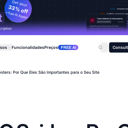
Get your
33% off
+ free AI Agent
t
cription
rsos
Funcionalidades
Preços
Consult
FREE AI
iders: Por Que Eles São Importantes para o Seu Site