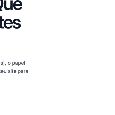
Que
tes
), o papel
seu site para