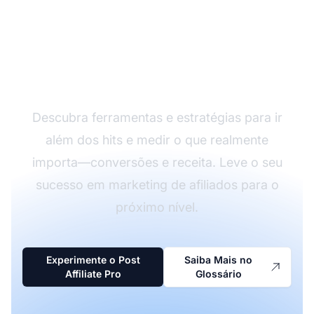
Impulsione seu
Desempenho em
Marketing de Afiliados
Descubra ferramentas e estratégias para ir
além dos hits e medir o que realmente
importa—conversões e receita. Leve o seu
sucesso em marketing de afiliados para o
próximo nível.
Experimente o Post
Saiba Mais no
Affiliate Pro
Glossário