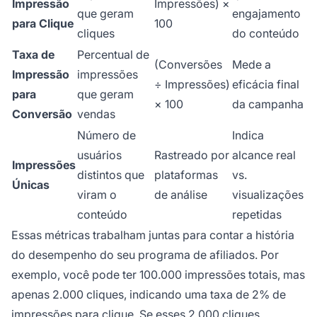
Impressão
Impressões) ×
que geram
engajamento
para Clique
100
cliques
do conteúdo
Taxa de
Percentual de
(Conversões
Mede a
Impressão
impressões
÷ Impressões)
eficácia final
para
que geram
× 100
da campanha
Conversão
vendas
Número de
Indica
usuários
Rastreado por
alcance real
Impressões
distintos que
plataformas
vs.
Únicas
viram o
de análise
visualizações
conteúdo
repetidas
Essas métricas trabalham juntas para contar a história
do desempenho do seu programa de afiliados. Por
exemplo, você pode ter 100.000 impressões totais, mas
apenas 2.000 cliques, indicando uma taxa de 2% de
impressões para clique. Se esses 2.000 cliques