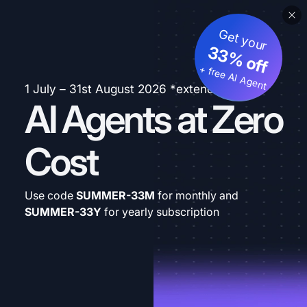
Get your
33% off
+ free AI Agent
1 July – 31st August 2026 *extended
AI Agents at Zero
Cost
Use code
SUMMER-33M
for monthly and
SUMMER-33Y
for yearly subscription