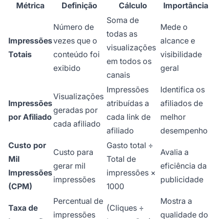
Métrica
Definição
Cálculo
Importância
Soma de
Número de
Mede o
todas as
Impressões
vezes que o
alcance e
visualizações
Totais
conteúdo foi
visibilidade
em todos os
exibido
geral
canais
Impressões
Identifica os
Visualizações
Impressões
atribuídas a
afiliados de
geradas por
por Afiliado
cada link de
melhor
cada afiliado
afiliado
desempenho
Custo por
Gasto total ÷
Custo para
Avalia a
Mil
Total de
gerar mil
eficiência da
Impressões
impressões ×
impressões
publicidade
(CPM)
1000
Percentual de
Mostra a
Taxa de
(Cliques ÷
impressões
qualidade do