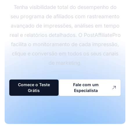
Tenha visibilidade total do desempenho do
seu programa de afiliados com rastreamento
avançado de impressões, análises em tempo
real e relatórios detalhados. O PostAffiliatePro
facilita o monitoramento de cada impressão,
clique e conversão em todos os seus canais
de marketing.
Comece o Teste
Fale com um
Grátis
Especialista