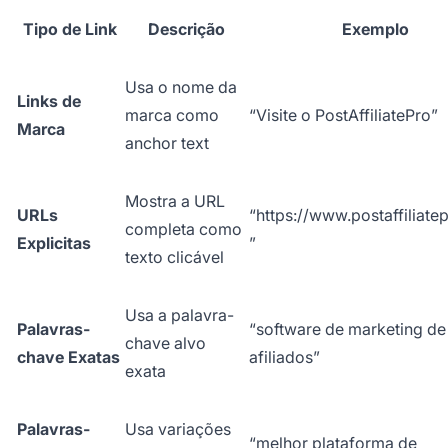
Tipo de Link
Descrição
Exemplo
Usa o nome da
Links de
marca como
“Visite o PostAffiliatePro”
Marca
anchor text
Mostra a URL
URLs
“
https://www.postaffiliat
completa como
Explicitas
”
texto clicável
Usa a palavra-
Palavras-
“software de marketing de
chave alvo
chave Exatas
afiliados”
exata
Palavras-
Usa variações
“melhor plataforma de