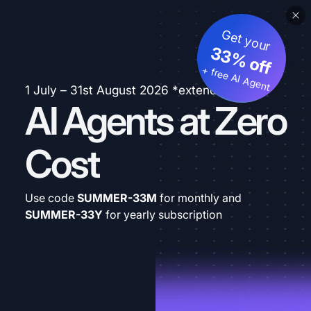
Get your
33% off
+ free AI Agent
1 July – 31st August 2026 *extended
AI Agents at Zero
Cost
Use code
SUMMER-33M
for monthly and
SUMMER-33Y
for yearly subscription