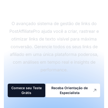
PostAffiliatePro
O avançado sistema de gestão de links do
PostAffiliatePro ajuda você a criar, rastrear e
otimizar links de texto visível para máxima
conversão. Gerencie todos os seus links de
afiliado em uma única plataforma poderosa,
com análises em tempo real e insights de
performance.
Comece seu Teste
Receba Orientação de
Grátis
Especialista