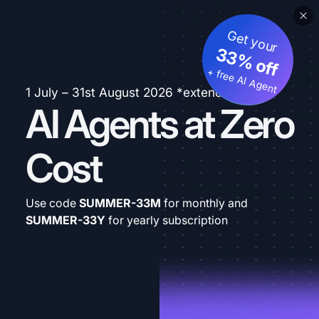
Get your
33% off
+ free AI Agent
1 July – 31st August 2026 *extended
AI Agents at Zero
Cost
Use code
SUMMER-33M
for monthly and
SUMMER-33Y
for yearly subscription