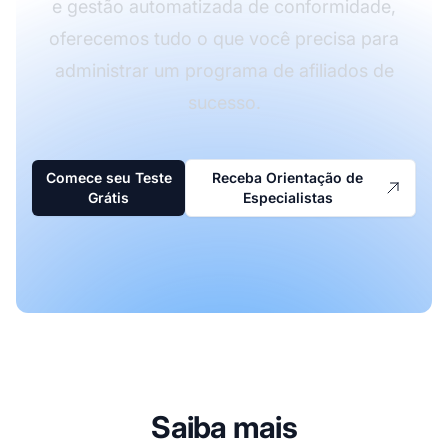
e gestão automatizada de conformidade,
oferecemos tudo o que você precisa para
administrar um programa de afiliados de
sucesso.
Comece seu Teste
Receba Orientação de
Grátis
Especialistas
Saiba mais