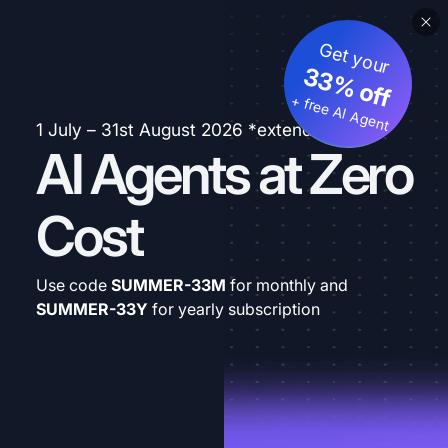
Get your
33% off
+ free AI Agent
1 July – 31st August 2026 *extended
AI Agents at Zero
Cost
Use code
SUMMER-33M
for monthly and
SUMMER-33Y
for yearly subscription