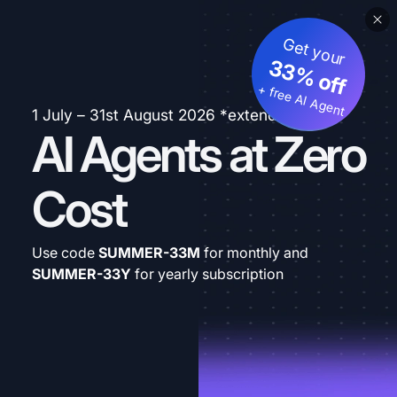
Get your
33% off
+ free AI Agent
1 July – 31st August 2026 *extended
AI Agents at Zero
Cost
Use code
SUMMER-33M
for monthly and
SUMMER-33Y
for yearly subscription