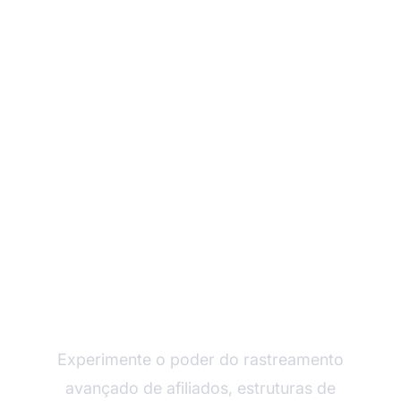
Faça seu programa de
afiliados crescer com o
Post Affiliate Pro
Experimente o poder do rastreamento
avançado de afiliados, estruturas de