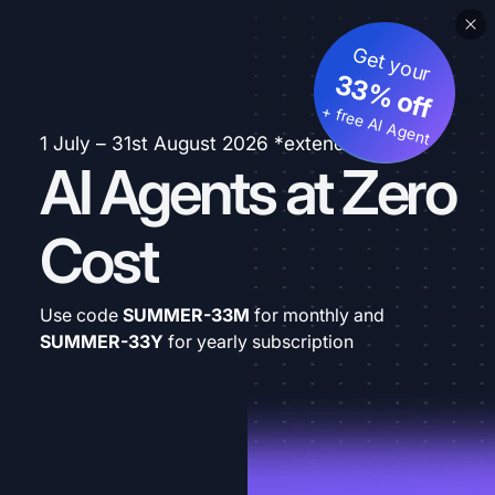
Get your
33% off
+ free AI Agent
1 July – 31st August 2026 *extended
AI Agents at Zero
Cost
Use code
SUMMER-33M
for monthly and
SUMMER-33Y
for yearly subscription