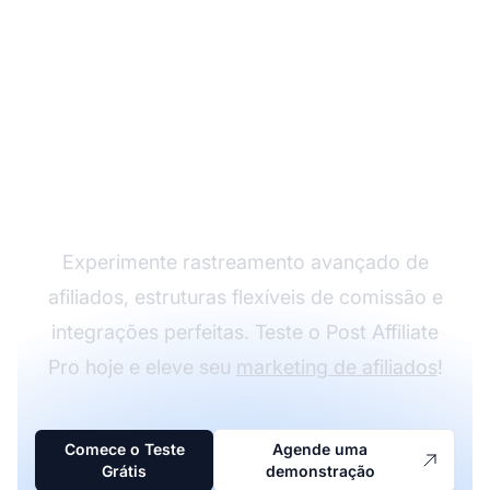
Faça seu Programa de
Afiliados Crescer com
o Post Affiliate Pro
Experimente rastreamento avançado de
afiliados, estruturas flexíveis de comissão e
integrações perfeitas. Teste o Post Affiliate
Pro hoje e eleve seu
marketing de afiliados
!
Comece o Teste
Agende uma
Grátis
demonstração