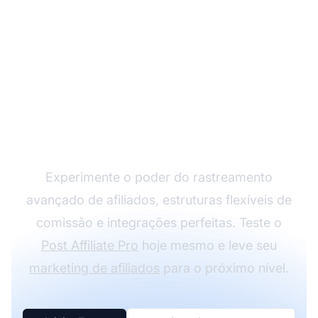
Expanda seu Programa
de Afiliados com o Post
Affiliate Pro
Experimente o poder do rastreamento
avançado de afiliados, estruturas flexíveis de
comissão e integrações perfeitas. Teste o
Post Affiliate Pro
hoje mesmo e leve seu
marketing de afiliados
para o próximo nível.