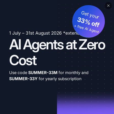
Get your
33% off
+ free AI Agent
1 July – 31st August 2026 *extended
AI Agents at Zero
Cost
Use code
SUMMER-33M
for monthly and
SUMMER-33Y
for yearly subscription