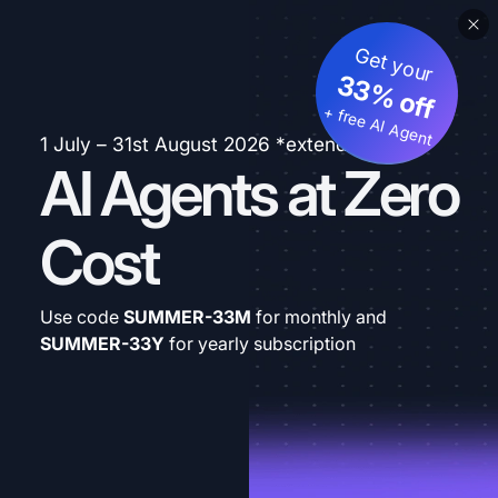
Get your
33% off
+ free AI Agent
1 July – 31st August 2026 *extended
AI Agents at Zero
Cost
Use code
SUMMER-33M
for monthly and
SUMMER-33Y
for yearly subscription