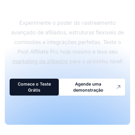
Affiliate Pro
Experimente o poder do rastreamento
avançado de afiliados, estruturas flexíveis de
comissões e integrações perfeitas. Teste o
Post Affiliate Pro hoje mesmo e leve seu
marketing de afiliados
para o próximo nível!
Comece o Teste
Agende uma
Grátis
demonstração