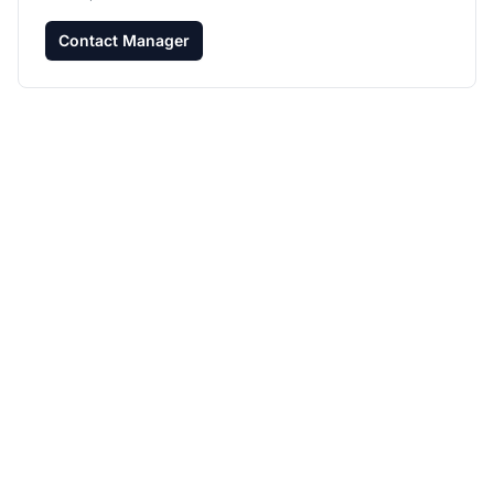
Contact Manager
Faça seu programa de
afiliados crescer com o
Post Affiliate Pro