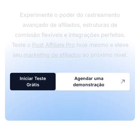
Experimente o poder do rastreamento
avançado de afiliados, estruturas de
comissão flexíveis e integrações perfeitas.
Teste o
Post Affiliate Pro
hoje mesmo e eleve
seu
marketing de afiliados
ao próximo nível.
Iniciar Teste
Agendar uma
Grátis
demonstração