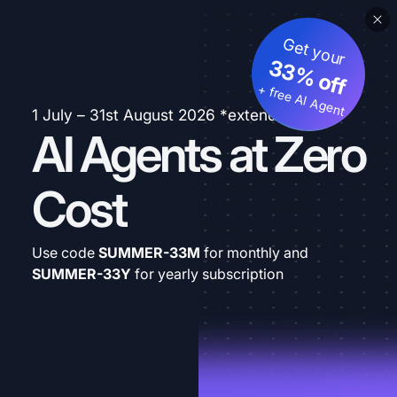
Get your
33% off
+ free AI Agent
1 July – 31st August 2026 *extended
AI Agents at Zero
Cost
Use code
SUMMER-33M
for monthly and
SUMMER-33Y
for yearly subscription