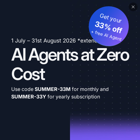
Get your
33% off
+ free AI Agent
1 July – 31st August 2026 *extended
AI Agents at Zero
Cost
Use code
SUMMER-33M
for monthly and
SUMMER-33Y
for yearly subscription