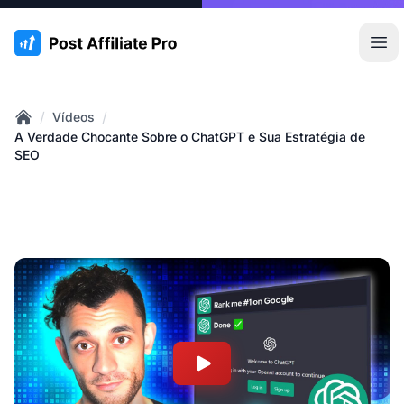
:site.title
Abr
/
/
Vídeos
Home
A Verdade Chocante Sobre o ChatGPT e Sua Estratégia de
SEO