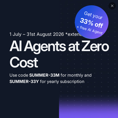
Get your
33% off
+ free AI Agent
1 July – 31st August 2026 *extended
AI Agents at Zero
Cost
Use code
SUMMER-33M
for monthly and
SUMMER-33Y
for yearly subscription