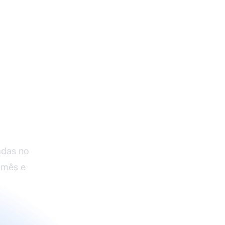
PC &
s
adas no
 mês e