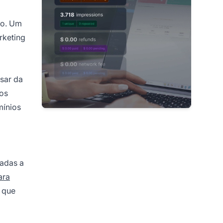
ão. Um
rketing
sar da
vos
mínios
iadas a
ara
, que