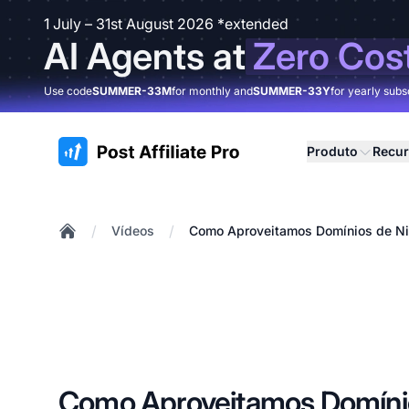
1 July – 31st August 2026 *extended
AI Agents at
Zero Cos
Use code
SUMMER-33M
for monthly and
SUMMER-33Y
for yearly subs
:site.title
Produto
Recu
/
/
Vídeos
Como Aproveitamos Domínios de Ni
Home
Como Aproveitamos Domínio