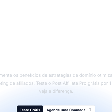
ece a Reduzir Seu C
Aumentar Conversõe
mente os benefícios de estratégias de domínio otimiz
ing de afiliados. Teste o
Post Affiliate Pro
grátis por 1
veja a diferença.
Teste Grátis
Agende uma Chamada