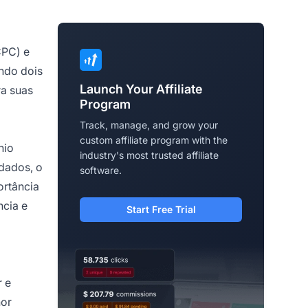
CPC) e
ndo dois
Launch Your Affiliate
a suas
Program
Track, manage, and grow your
custom affiliate program with the
nio
industry's most trusted affiliate
 dados, o
software.
ortância
ncia e
Start Free Trial
r e
hor