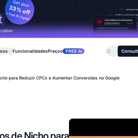
Get your
33% off
+ free AI Agent
t
cription
rsos
Funcionalidades
Preços
Consult
FREE AI
cho para Reduzir CPCs e Aumentar Conversões no Google
s de Nicho para