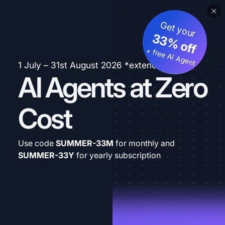
Get your
33% off
+ free AI Agent
1 July – 31st August 2026 *extended
AI Agents at Zero
Cost
Use code
SUMMER-33M
for monthly and
SUMMER-33Y
for yearly subscription