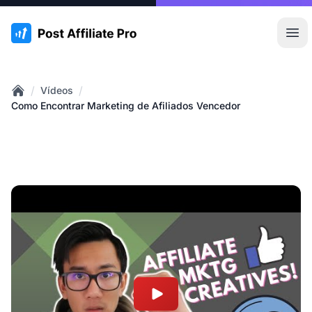
:site.title
Abr
/
/
Vídeos
Home
Como Encontrar Marketing de Afiliados Vencedor