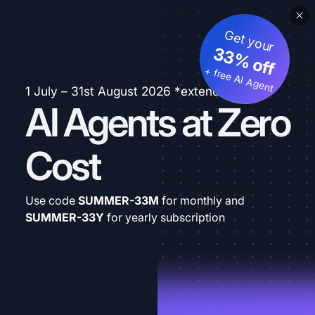
Get your
33% off
+ free AI Agent
1 July – 31st August 2026 *extended
AI Agents at Zero
Cost
Use code
SUMMER-33M
for monthly and
SUMMER-33Y
for yearly subscription