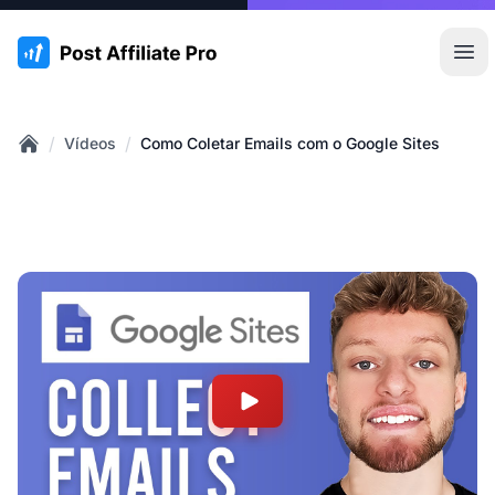
:site.title
Abr
/
/
Vídeos
Como Coletar Emails com o Google Sites
Home