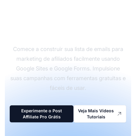
Cresça sua Lista de
Emails de Afiliados com
Google Sites
Comece a construir sua lista de emails para
marketing de afiliados facilmente usando
Google Sites e Google Forms. Impulsione
suas campanhas com ferramentas gratuitas e
fáceis de usar.
Experimente o Post
Veja Mais Vídeos
Affiliate Pro Grátis
Tutoriais