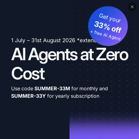
Get your
33% off
+ free AI Agent
1 July – 31st August 2026 *extended
AI Agents at Zero
Cost
Use code
SUMMER-33M
for monthly and
SUMMER-33Y
for yearly subscription