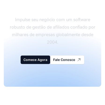
Affiliate Pro
Impulse seu negócio com um software
robusto de gestão de afiliados confiado por
milhares de empresas globalmente desde
2004.
Comece Agora
Fale Conosco