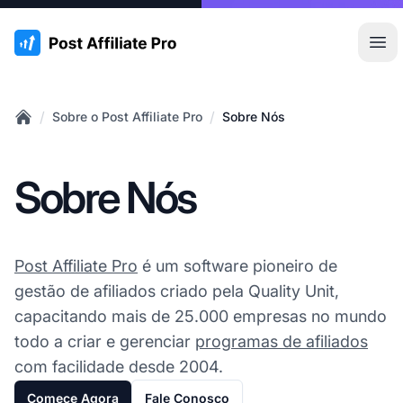
:site.title
Abr
/
/
Sobre o Post Affiliate Pro
Sobre Nós
Home
Sobre Nós
Post Affiliate Pro
é um software pioneiro de
gestão de afiliados criado pela Quality Unit,
capacitando mais de 25.000 empresas no mundo
todo a criar e gerenciar
programas de afiliados
com facilidade desde 2004.
Comece Agora
Fale Conosco