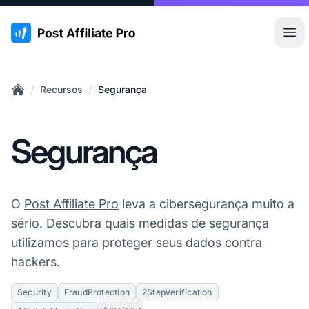
:site.title
Abr
/
/
Recursos
Segurança
Home
Segurança
O
Post Affiliate Pro
leva a cibersegurança muito a
sério. Descubra quais medidas de segurança
utilizamos para proteger seus dados contra
hackers.
Security
FraudProtection
2StepVerification