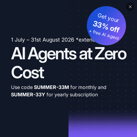
Get your
33% off
+ free AI Agent
1 July – 31st August 2026 *extended
AI Agents at Zero
Cost
Use code
SUMMER-33M
for monthly and
SUMMER-33Y
for yearly subscription