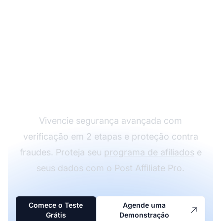
Experimente os
Recursos de
Segurança do Post
Affiliate Pro
Vivencie segurança avançada com
verificação em 2 etapas e proteção contra
fraudes. Proteja seu
programa de afiliados
e
seus dados com o Post Affiliate Pro.
Comece o Teste
Agende uma
Grátis
Demonstração