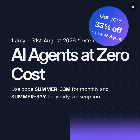
Get your
33% off
+ free AI Agent
1 July – 31st August 2026 *extended
AI Agents at Zero
Cost
Use code
SUMMER-33M
for monthly and
SUMMER-33Y
for yearly subscription