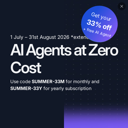
Get your
33% off
+ free AI Agent
1 July – 31st August 2026 *extended
AI Agents at Zero
Cost
Use code
SUMMER-33M
for monthly and
SUMMER-33Y
for yearly subscription