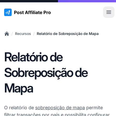
:site.title
Abr
/
/
Recursos
Relatório de Sobreposição de Mapa
Home
Relatório de
Sobreposição de
Mapa
O relatório de
sobreposição de mapa
permite
filtrar transações por país e possibilita configurar