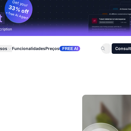
Get your
33% off
+ free AI Agent
t
cription
rsos
Funcionalidades
Preços
Consult
FREE AI