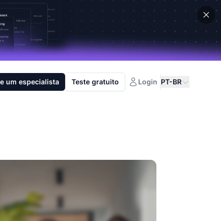
e um especialista
Teste gratuito
Login
PT-BR