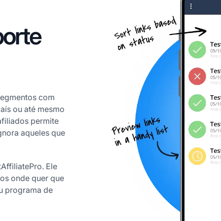
orte
s segmentos com
 país ou até mesmo
filiados permite
gnora aqueles que
AffiliatePro. Ele
dos onde quer que
seu programa de