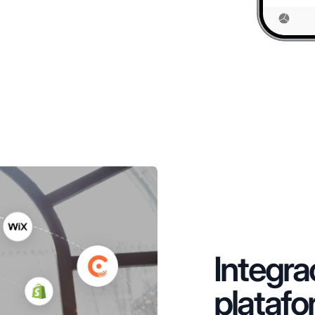
Integra
plataf