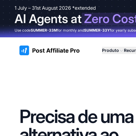
1 July – 31st August 2026 *extended
AI Agents at
Zero Cos
Use code
SUMMER-33M
for monthly and
SUMMER-33Y
for yearly subs
:site.title
Produto
Recu
Precisa de uma
alternativa ao