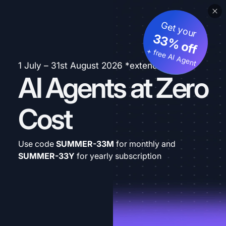
Get your
33% off
+ free AI Agent
1 July – 31st August 2026 *extended
AI Agents at Zero
Cost
Use code
SUMMER-33M
for monthly and
SUMMER-33Y
for yearly subscription