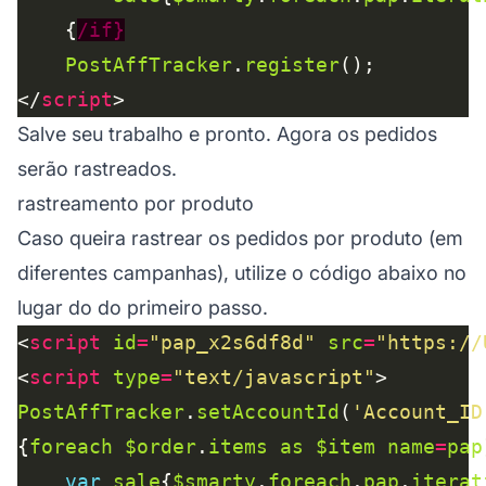
	{
/if}
PostAffTracker
.
register
</
script
Salve seu trabalho e pronto. Agora os pedidos
serão rastreados.
rastreamento por produto
Caso queira rastrear os pedidos por produto (em
diferentes campanhas), utilize o código abaixo no
lugar do do primeiro passo.
<
script
id
=
"pap_x2s6df8d"
src
=
"https://
<
script
type
=
"text/javascript"
PostAffTracker
.
setAccountId
(
'Account_ID
{
foreach
$order
.
items
as
$item
name
=
pap
var
sale
{
$smarty
.
foreach
.
pap
.
iterat