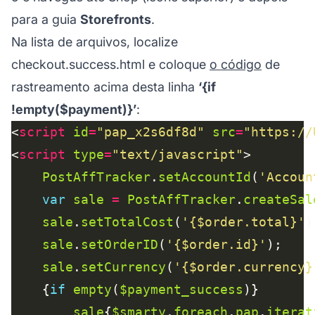
para a guia
Storefronts
.
Na lista de arquivos, localize
checkout.success.html e coloque
o código
de
rastreamento acima desta linha
‘{if
!empty($payment)}’
:
<
script
id
=
"pap_x2s6df8d"
src
=
"https://
<
script
type
=
"text/javascript"
PostAffTracker
.
setAccountId
(
'Accoun
var
sale
=
PostAffTracker
.
createSal
sale
.
setTotalCost
(
'{$order.total}'
sale
.
setOrderID
(
'{$order.id}'
sale
.
setCurrency
(
'{$order.currency}
	{
if
empty
(
$payment_success
sale
{
$smarty
.
foreach
.
pap
.
iterat