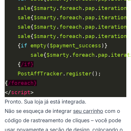
sale
{
$smarty
.
foreach
.
pap
.
iteration
}
sale
{
$smarty
.
foreach
.
pap
.
iteration
}
sale
{
$smarty
.
foreach
.
pap
.
iteration
}
sale
{
$smarty
.
foreach
.
pap
.
iteration
}
    {
if
empty
(
$payment_success
sale
{
$smarty
.
foreach
.
pap
.
iterat
    {
/if}
PostAffTracker
.
register
{
/foreach}
</
script
Pronto. Sua loja já está integrada.
Não se esqueça de integrar
seu carrinho
com o
código de rastreamento de cliques – você pode
usar novamente a seção de design, colocando o