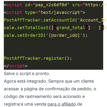
<
script
id
=
"pap_x2s6df8d"
src
=
"https://
<
script
type
=
"text/javascript"
PostAffTracker
.
setAccountId
(
'Account_ID
sale
.
setTotalCost
([
@
grand_total
@
] 
-
 [
@
t
sale
.
setOrderID
(
'[@order_id@]'
PostAffTracker
.
register
</
script
Salve o script e pronto.
Agora está integrado. Sempre que um cliente
acessar a página de confirmação de pedido, o
código de rastreamento será acionado e
registrará uma venda
para o afiliado
de