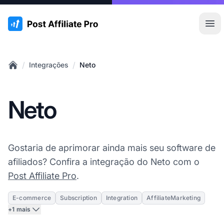
:site.title
Abr
/
/
Integrações
Neto
Home
Neto
Gostaria de aprimorar ainda mais seu software de
afiliados? Confira a integração do Neto com o
Post Affiliate Pro
.
E-commerce
Subscription
Integration
AffiliateMarketing
+1 mais