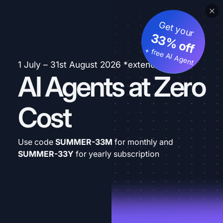
Get your
33% off
+ free AI Agent
1 July – 31st August 2026 *extended
AI Agents at Zero
Cost
Use code
SUMMER-33M
for monthly and
SUMMER-33Y
for yearly subscription