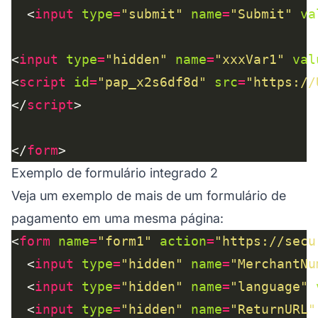
  <
input
type
=
"submit"
name
=
"Submit"
va
<
input
type
=
"hidden"
name
=
"xxxVar1"
val
<
script
id
=
"pap_x2s6df8d"
src
=
"https://
</
script
</
form
Exemplo de formulário integrado 2
Veja um exemplo de mais de um formulário de
pagamento em uma mesma página:
<
form
name
=
"form1"
action
=
"https://secu
  <
input
type
=
"hidden"
name
=
"MerchantNu
  <
input
type
=
"hidden"
name
=
"language"
  <
input
type
=
"hidden"
name
=
"ReturnURL"