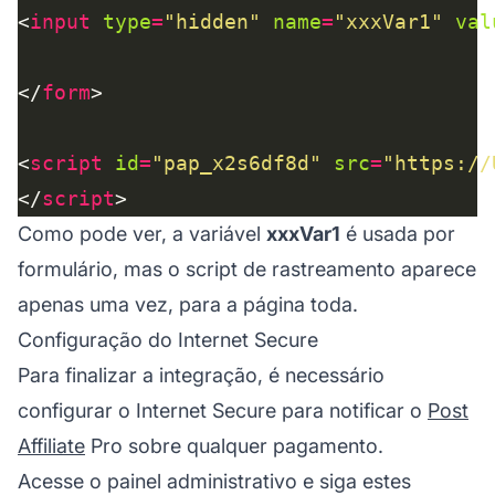
<
input
type
=
"hidden"
name
=
"xxxVar1"
val
</
form
<
script
id
=
"pap_x2s6df8d"
src
=
"https://
</
script
Como pode ver, a variável
xxxVar1
é usada por
formulário, mas o script de rastreamento aparece
apenas uma vez, para a página toda.
Configuração do Internet Secure
Para finalizar a integração, é necessário
configurar o Internet Secure para notificar o
Post
Affiliate
Pro sobre qualquer pagamento.
Acesse o painel administrativo e siga estes