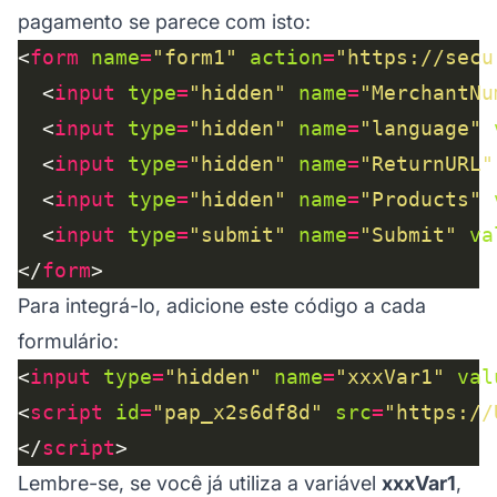
pagamento se parece com isto:
<
form
name
=
"form1"
action
=
"https://secu
  <
input
type
=
"hidden"
name
=
"MerchantNu
  <
input
type
=
"hidden"
name
=
"language"
  <
input
type
=
"hidden"
name
=
"ReturnURL"
  <
input
type
=
"hidden"
name
=
"Products"
  <
input
type
=
"submit"
name
=
"Submit"
va
</
form
Para integrá-lo, adicione este código a cada
formulário:
<
input
type
=
"hidden"
name
=
"xxxVar1"
val
<
script
id
=
"pap_x2s6df8d"
src
=
"https://
</
script
Lembre-se, se você já utiliza a variável
xxxVar1
,