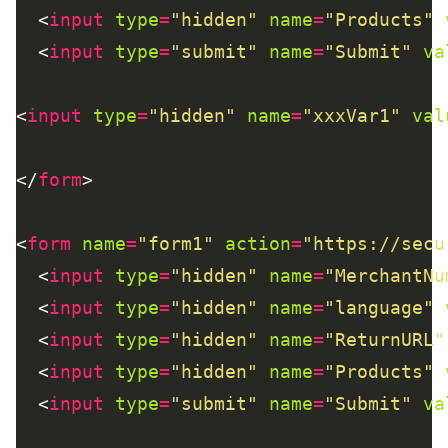
  <
input
type
=
"hidden"
name
=
"Products"
  <
input
type
=
"submit"
name
=
"Submit"
va
<
input
type
=
"hidden"
name
=
"xxxVar1"
val
</
form
<
form
name
=
"form1"
action
=
"https://secu
  <
input
type
=
"hidden"
name
=
"MerchantNu
  <
input
type
=
"hidden"
name
=
"language"
  <
input
type
=
"hidden"
name
=
"ReturnURL"
  <
input
type
=
"hidden"
name
=
"Products"
  <
input
type
=
"submit"
name
=
"Submit"
va