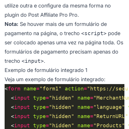
utilize outra e configure da mesma forma no
plugin do
Post Affiliate Pro
Pro.
Nota:
Se houver mais de um formulário de
pagamento na página, o trecho
<script>
pode
ser colocado apenas uma vez na página toda. Os
formulários de pagamento precisam apenas do
trecho
<input>
.
Exemplo de formulário integrado 1
Veja um exemplo de formulário integrado:
<
form
name
=
"form1"
action
=
"https://secu
  <
input
type
=
"hidden"
name
=
"MerchantNu
  <
input
type
=
"hidden"
name
=
"language"
  <
input
type
=
"hidden"
name
=
"ReturnURL"
  <
input
type
=
"hidden"
name
=
"Products"