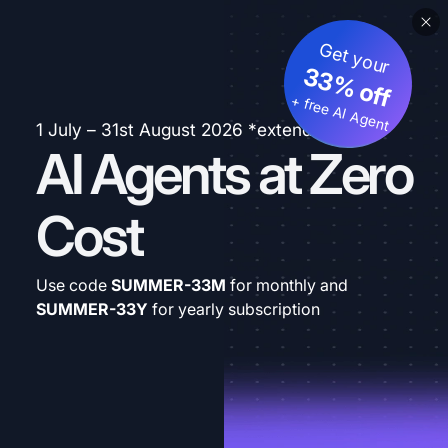
Get your
33% off
+ free AI Agent
1 July – 31st August 2026 *extended
AI Agents at Zero
Cost
Use code
SUMMER-33M
for monthly and
SUMMER-33Y
for yearly subscription