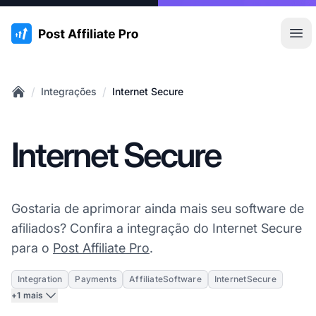
:site.title
Abr
/
/
Integrações
Internet Secure
Home
Internet Secure
Gostaria de aprimorar ainda mais seu software de
afiliados? Confira a integração do Internet Secure
para o
Post Affiliate Pro
.
Integration
Payments
AffiliateSoftware
InternetSecure
+1 mais