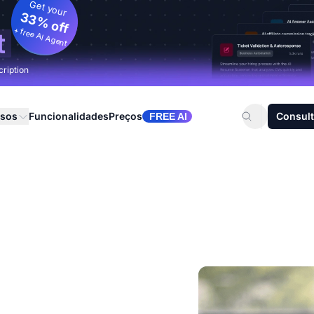
Get your
33% off
+ free AI Agent
t
cription
rsos
Funcionalidades
Preços
Consult
FREE AI