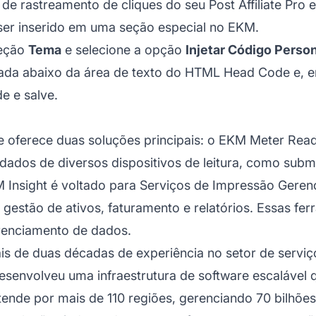
e rastreamento de cliques do seu Post Affiliate Pro
ser inserido em uma seção especial no EKM.
seção
Tema
e selecione a opção
Injetar Código Perso
ada abaixo da área de texto do HTML Head Code e, em
e e salve.
e oferece duas soluções principais: o EKM Meter Rea
 dados de diversos dispositivos de leitura, como subm
KM Insight é voltado para Serviços de Impressão Gerenc
 gestão de ativos, faturamento e relatórios. Essas f
renciamento de dados.
s de duas décadas de experiência no setor de servi
esenvolveu uma infraestrutura de software escalável q
tende por mais de 110 regiões, gerenciando 70 bilh