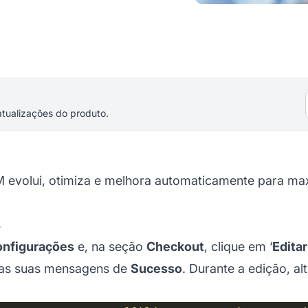
atualizações do produto.
 evolui, otimiza e melhora automaticamente para max
s
nfigurações
e, na seção
Checkout
, clique em ‘
Edita
 as suas mensagens de
Sucesso
. Durante a edição, al