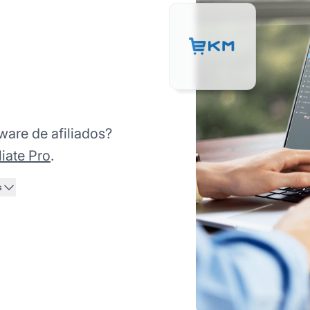
ware de afiliados?
liate Pro
.
s