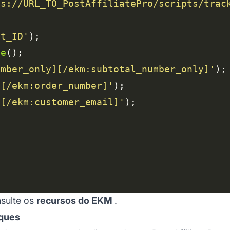
ps://URL_TO_PostAffiliatePro/scripts/trac
nt_ID'
le
umber_only][/ekm:subtotal_number_only]'
][/ekm:order_number]'
][/ekm:customer_email]'
nsulte os
recursos do EKM
.
iques