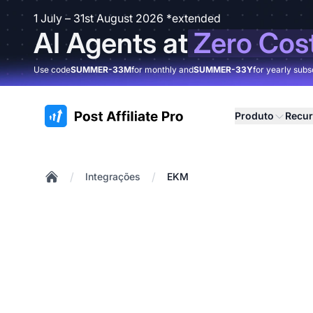
1 July – 31st August 2026 *extended
AI Agents at
Zero Cos
Use code
SUMMER-33M
for monthly and
SUMMER-33Y
for yearly subs
:site.title
Produto
Recu
/
/
Integrações
EKM
Home