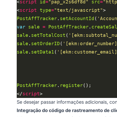
<
script
id
=
"pap_x2s6df8d"
src
=
"htt
<
script
type
=
"text/javascript"
PostAffTracker
.
setAccountId
(
'Accou
var
sale
=
PostAffTracker
.
createSa
sale
.
setTotalCost
(
'[ekm:subtotal_n
sale
.
setOrderID
(
'[ekm:order_number
sale
.
setData1
(
'[ekm:customer_email
PostAffTracker
.
register
</
script
Se desejar passar informações adicionais, co
Integração do código de rastreamento de cl