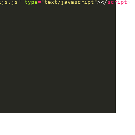
kjs.js"
type
=
"text/javascript"
></
script