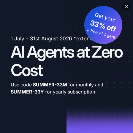
Get your
33% off
+ free AI Agent
1 July – 31st August 2026 *extended
AI Agents at Zero
Cost
Use code
SUMMER-33M
for monthly and
SUMMER-33Y
for yearly subscription