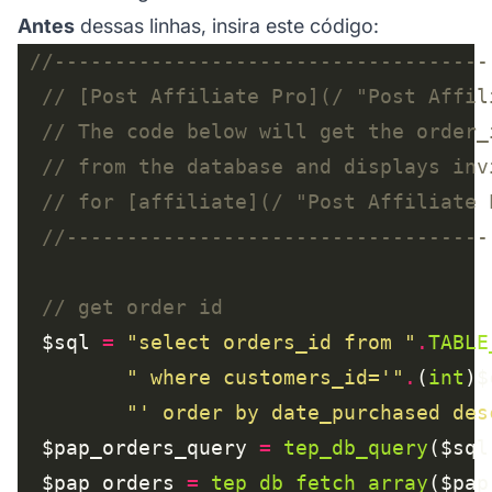
Antes
dessas linhas, insira este código:
// [Post Affiliate Pro](/ "Post Affil
// for [affiliate](/ "Post Affiliate 
  $sql 
=
"select orders_id from "
.
TABLE
" where customers_id='"
.
(
int
)$
"' order by date_purchased des
  $pap_orders_query 
=
tep_db_query
  $pap_orders 
=
tep_db_fetch_array