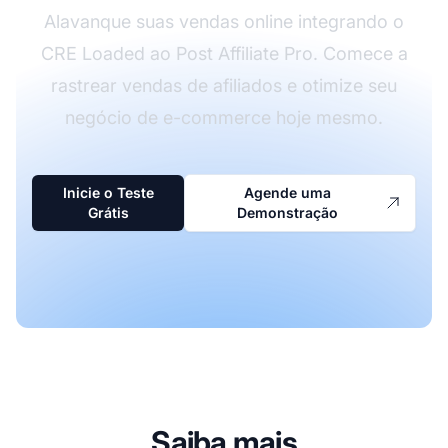
Alavanque suas vendas online integrando o
CRE Loaded ao Post Affiliate Pro. Comece a
rastrear vendas de afiliados e otimize seu
negócio de e-commerce hoje mesmo.
Inicie o Teste
Agende uma
Grátis
Demonstração
Saiba mais