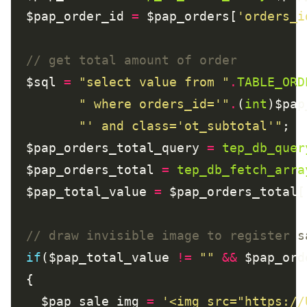
  $pap_order_id 
=
 $pap_orders[
'orders_i
  $sql 
=
"select value from "
.
TABLE_ORD
" where orders_id='"
.
(
int
)$pap
"' and class='ot_subtotal'"
  $pap_orders_total_query 
=
tep_db_quer
  $pap_orders_total 
=
tep_db_fetch_arra
  $pap_total_value 
=
 $pap_orders_total[
if
($pap_total_value 
!=
""
&&
 $pap_ord
    $pap_sale_img 
=
'<img src="https://