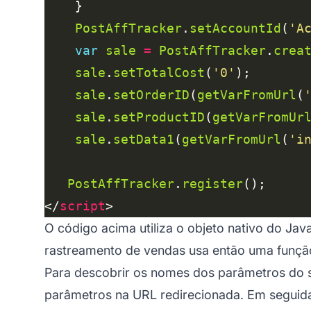
PostAffTracker
.
setAccountId
(
'A
var
sale
=
PostAffTracker
.
crea
sale
.
setTotalCost
(
'0'
sale
.
setOrderID
(
getVarFromUrl
(
sale
.
setProductID
(
getVarFromUr
sale
.
setData1
(
getVarFromUrl
(
'i
PostAffTracker
.
register
</
script
O código acima utiliza o objeto nativo do Ja
rastreamento de vendas usa então uma função 
Para descobrir os nomes dos parâmetros do se
parâmetros na URL redirecionada. Em seguida