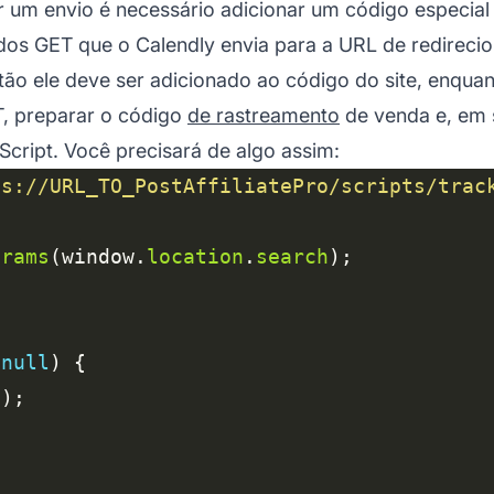
um envio é necessário adicionar um código especial 
dos GET que o Calendly envia para a URL de redireci
ntão ele deve ser adicionado ao código do site, enqua
T, preparar o código
de rastreamento
de venda e, em s
Script. Você precisará de algo assim:
ps://URL_TO_PostAffiliatePro/scripts/trac
arams
(window.
location
.
search
null
e