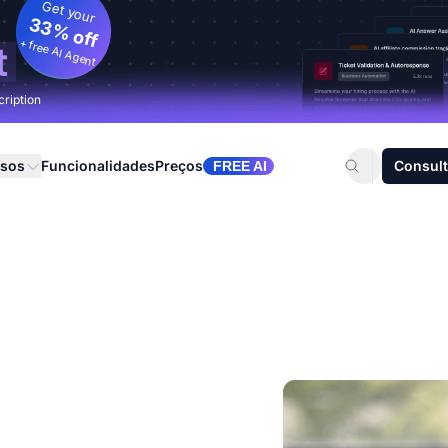
Get your
33% off
+ free AI Agent
t
cription
rsos
Funcionalidades
Preços
Consult
FREE AI