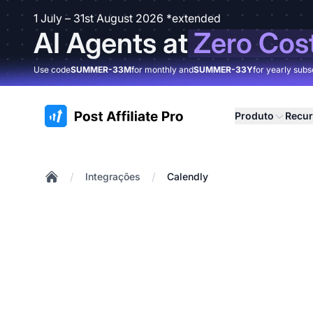
1 July – 31st August 2026 *extended
AI Agents at
Zero Cos
Use code
SUMMER-33M
for monthly and
SUMMER-33Y
for yearly subs
:site.title
Produto
Recu
/
/
Integrações
Calendly
Home