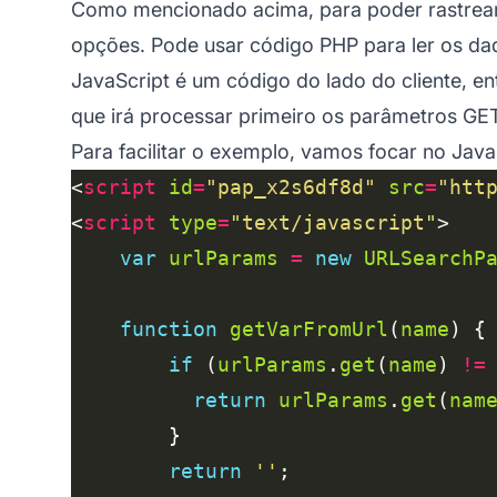
Como mencionado acima, para poder rastrear 
opções. Pode usar código PHP para ler os da
JavaScript é um código do lado do cliente, e
que irá processar primeiro os parâmetros GE
Para facilitar o exemplo, vamos focar no Java
<
script
id
=
"pap_x2s6df8d"
src
=
"htt
<
script
type
=
"text/javascript"
var
urlParams
=
new
URLSearchP
function
getVarFromUrl
(
name
if
 (
urlParams
.
get
(
name
) 
!=
return
urlParams
.
get
(
nam
return
''