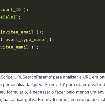
ccount_ID'
teSale
'invitee_email'
l
(
'event_type_name'
nvitee_email'
vaScript ‘URLSearchParams’ para analisar a URL em p
personalizada ‘getVarFromUrl()’ para obter o valor 
u formulário, é necessário fazer pelo menos um envi
, basta usar getVarFromUrl(‘nome’) no código de ras