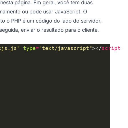
nesta página. Em geral, você tem duas
onamento ou pode usar JavaScript. O
nto o PHP é um código do lado do servidor,
eguida, enviar o resultado para o cliente.
kjs.js"
type
=
"text/javascript"
></
script