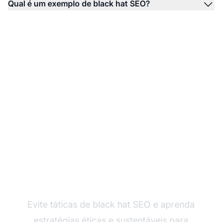
Qual é um exemplo de black hat SEO?
Domine o Marketing de
Afiliados do Jeito Certo
Evite táticas de black hat SEO e aprenda
estratégias éticas e sustentáveis para