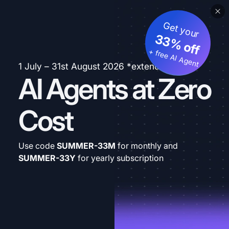
Get your
33% off
+ free AI Agent
1 July – 31st August 2026 *extended
AI Agents at Zero
Cost
Use code
SUMMER-33M
for monthly and
SUMMER-33Y
for yearly subscription