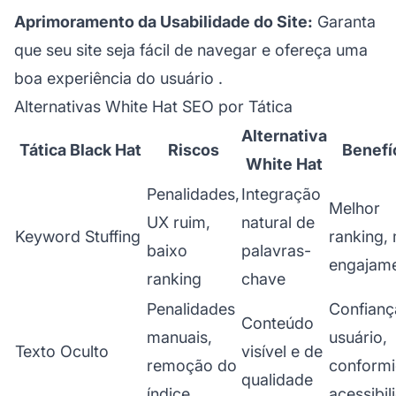
Aprimoramento da Usabilidade do Site:
Garanta
que seu site seja fácil de navegar e ofereça uma
boa
experiência do usuário
.
Alternativas White Hat SEO por Tática
Alternativa
Tática Black Hat
Riscos
Benefí
White Hat
Penalidades,
Integração
Melhor
UX ruim,
natural de
Keyword Stuffing
ranking,
baixo
palavras-
engajam
ranking
chave
Penalidades
Confianç
Conteúdo
manuais,
usuário,
Texto Oculto
visível e de
remoção do
conformi
qualidade
índice
acessibil