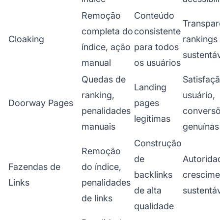
Remoção
Conteúdo
Transpar
completa do
consistente
Cloaking
rankings
índice, ação
para todos
sustentá
manual
os usuários
Quedas de
Satisfaç
Landing
ranking,
usuário,
Doorway Pages
pages
penalidades
convers
legítimas
manuais
genuínas
Construção
Remoção
de
Autorida
Fazendas de
do índice,
backlinks
crescime
Links
penalidades
de alta
sustentá
de links
qualidade