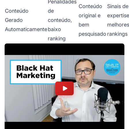
Penalidades
Conteúdo
Sinais de
Conteúdo
de
original e
expertise
Gerado
conteúdo,
bem
melhore
Automaticamente
baixo
pesquisado
rankings
ranking