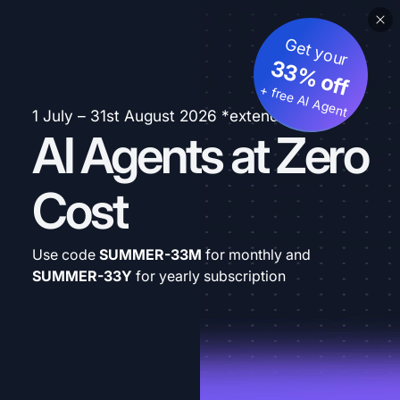
Get your
33% off
+ free AI Agent
1 July – 31st August 2026 *extended
AI Agents at Zero
Cost
Use code
SUMMER-33M
for monthly and
SUMMER-33Y
for yearly subscription