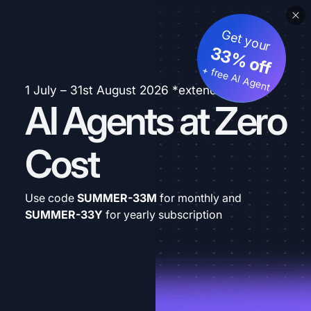
Get your
33% off
+ free AI Agent
1 July – 31st August 2026 *extended
AI Agents at Zero
Cost
Use code
SUMMER-33M
for monthly and
SUMMER-33Y
for yearly subscription